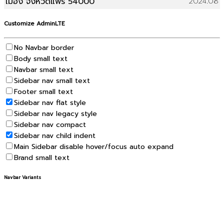
เมือง จังหวัดแพร่ 54000
2024.08
Customize AdminLTE
No Navbar border
Body small text
Navbar small text
Sidebar nav small text
Footer small text
Sidebar nav flat style
Sidebar nav legacy style
Sidebar nav compact
Sidebar nav child indent
Main Sidebar disable hover/focus auto expand
Brand small text
Navbar Variants