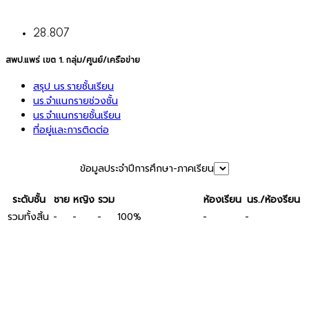
28.807
สพป.แพร่ เขต 1. กลุ่ม/ศูนย์/เครือข่าย
สรุป นร.รายชั้นเรียน
นร.จำแนกรายช่วงชั้น
นร.จำแนกรายชั้นเรียน
ที่อยู่และการติดต่อ
ข้อมูลประจำปีการศึกษา-ภาคเรียน
ระดับชั้น
ชาย
หญิง
รวม
ห้องเรียน
นร./ห้องรียน
รวมทั้งสิ้น
-
-
-
-
-
100%